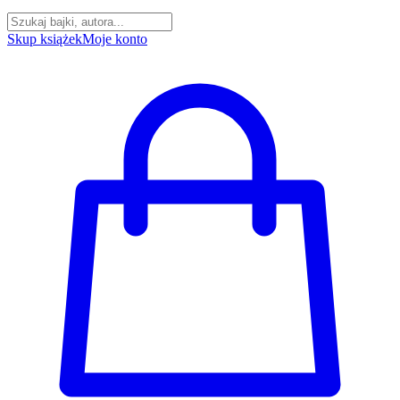
Skup książek
Moje konto