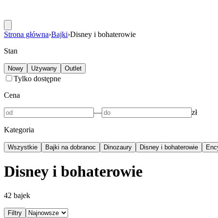
Strona główna
›
Bajki
›
Disney i bohaterowie
Stan
Nowy
Używany
Outlet
Tylko dostępne
Cena
—
zł
Kategoria
Wszystkie
Bajki na dobranoc
Dinozaury
Disney i bohaterowie
Ency
Disney i bohaterowie
42
bajek
Filtry