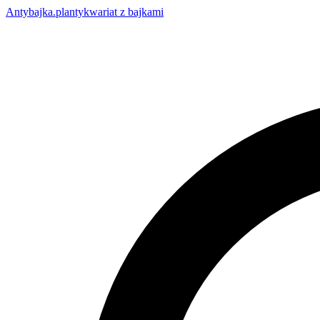
Anty
bajka
.pl
antykwariat z bajkami