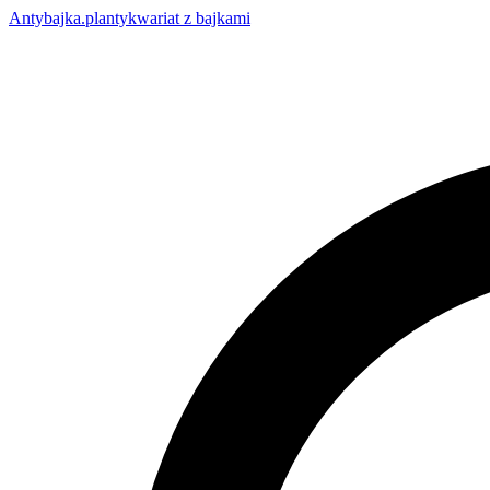
Anty
bajka
.pl
antykwariat z bajkami