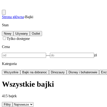
Strona główna
›
Bajki
Stan
Nowy
Używany
Outlet
Tylko dostępne
Cena
—
zł
Kategoria
Wszystkie
Bajki na dobranoc
Dinozaury
Disney i bohaterowie
Ency
Wszystkie bajki
415
bajek
Filtry